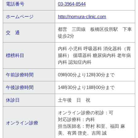
電話番号
03-3964-8544
ホームページ
http://nomura-clinic.com
都営 三田線 板橋区役所駅 下車
交 通
徒歩2分
内科 小児科 呼吸器科 消化器科（胃
標榜科目
腸科） 循環器科 糖尿病内科 老年病
内科 認知症内科
午前診療時間
09時00分より12時30分まで
午後診療時間
14時30分より18時00分まで
休診日
土午後 日 祝
オンライン診療の初診：可
対応診療科：内科
オンライン診療
担当医師名：野村 和至、福田 麻
美、有満 啓史、吉岡 誠