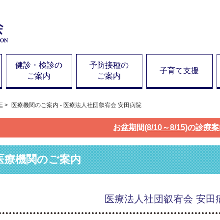
健診・検診の
予防接種の
子育て支援
ご案内
ご案内
E
>
医療機関のご案内 - 医療法人社団叡宥会 安田病院
お盆期間(8/10～8/15)の診療
医療機関のご案内
医療法人社団叡宥会 安田