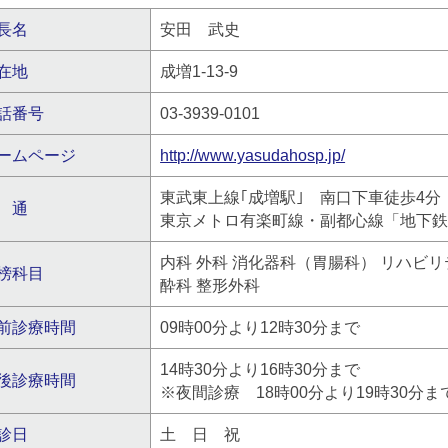
長名
安田 武史
在地
成増1-13-9
話番号
03-3939-0101
ームページ
http://www.yasudahosp.jp/
東武東上線｢成増駅｣ 南口下車徒歩4分
 通
東京メトロ有楽町線・副都心線「地下
内科 外科 消化器科（胃腸科） リハビリ
榜科目
酔科 整形外科
前診療時間
09時00分より12時30分まで
14時30分より16時30分まで
後診療時間
※夜間診療 18時00分より19時30分
診日
土 日 祝