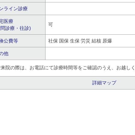
ンライン診療
宅医療
可
訪問診療・往診)
険公費等
社保 国保 生保 労災 結核 原爆
の他
ご来院の際は、お電話にて診療時間等をご確認のうえ、お越し
詳細マップ