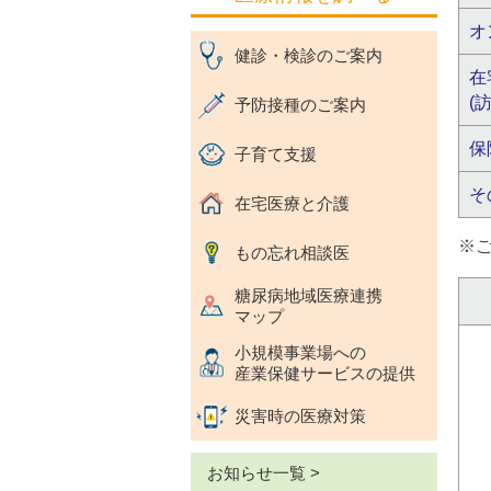
オ
健診・検診のご案内
在
(
予防接種のご案内
保
子育て支援
そ
在宅医療と介護
※
もの忘れ相談医
糖尿病地域医療連携
マップ
小規模事業場への
産業保健サービスの提供
災害時の医療対策
お知らせ一覧 >