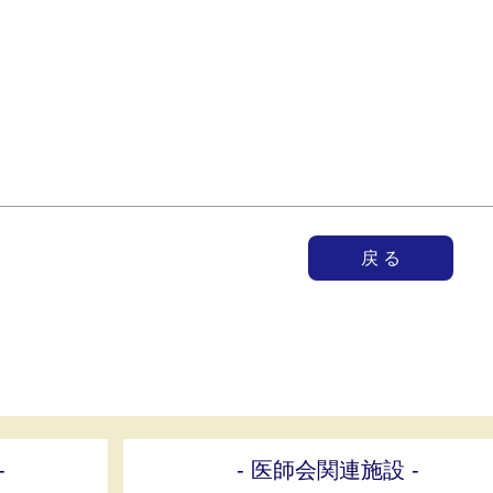
戻 る
-
- 医師会関連施設 -