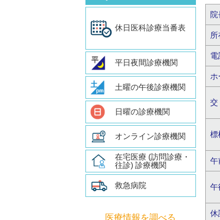
院
休日医科診療当番表
所
電
平日夜間診療機関
ホ
土曜の午後診療機関
交
日曜の診療機関
標
オンライン診療機関
在宅医療 (訪問診療・
午
往診) 診療機関
救急病院
午
休
医療情報を調べる