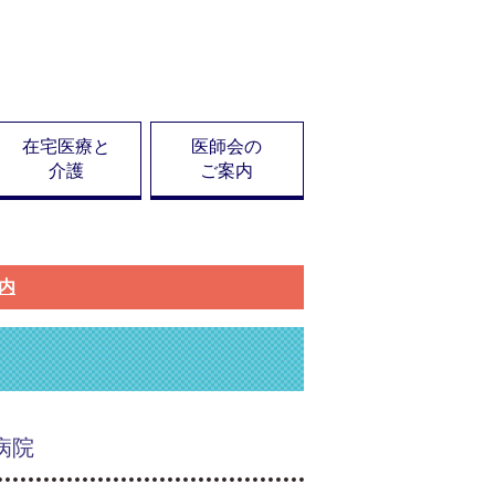
在宅医療と
医師会の
介護
ご案内
案内
病院