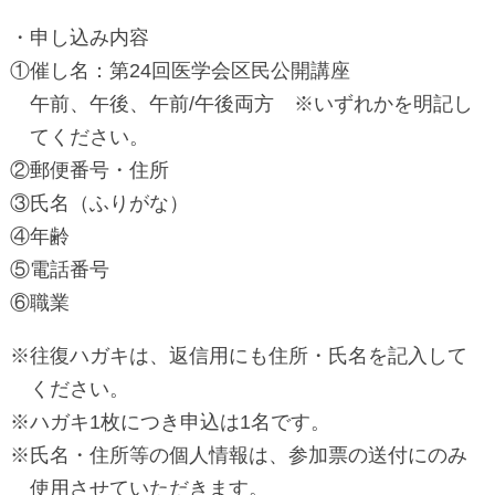
・申し込み内容
①
催し名：第24回医学会区民公開講座
午前、午後、午前/午後両方 ※いずれかを明記し
てください。
②
郵便番号・住所
③
氏名（ふりがな）
④
年齢
⑤
電話番号
⑥
職業
※
往復ハガキは、返信用にも住所・氏名を記入して
ください。
※
ハガキ1枚につき申込は1名です。
※
氏名・住所等の個人情報は、参加票の送付にのみ
使用させていただきます。